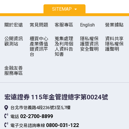
SITEMAP
關於宏遠
常見問題
客服專區
English
營業據點
公開資訊
櫃買中心
蒐集處理
隱私權保
資料共享
觀測站
產業價值
及利用個
護暨資訊
隱私權保
鏈資訊平
人資料告
安全聲明
護聲明
台
知書
金融友善
服務專區
宏遠證券
115年金管證總字第0024號
台北市信義路4段236號3至5,7樓
02-2700-8899
電話
0800-031-122
電子交易諮詢專線