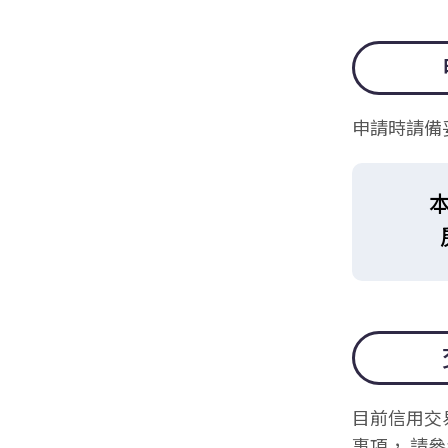
申請時請備
目前信用交
事項， 請