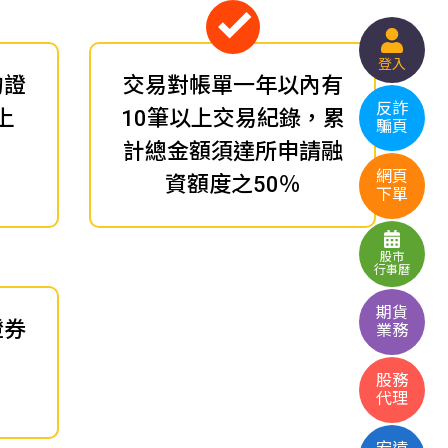
登入
的證
交易對帳單一年以內有
反詐
上
10筆以上交易紀錄，累
騙頁
計總金額須達所申請融
網頁
資額度之50％
下單
股市
行事曆
期貨
證券
業務
股務
代理