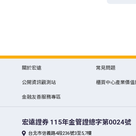
關於宏遠
常見問題
公開資訊觀測站
櫃買中心產業價值
金融友善服務專區
宏遠證券
115年金管證總字第0024號
台北市信義路4段236號3至5,7樓