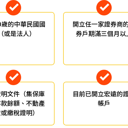
0歲的中華民國
國
開立任一家證券商
（或是法人）
券戶期滿三個月以
證明文件（集保庫
目前已開立宏遠的
存款餘額、不動產
帳戶
狀或繳稅證明）