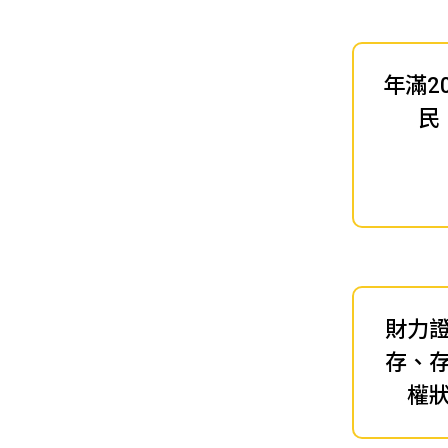
年滿2
民
財力
存、
權