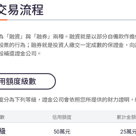
交易流程
為「融資」與「融券」兩種。融資就是以部分自備款作擔
股票的行為；融券就是投資人繳交一定成數的保證金，向證
股補還證金公司。
用額度級數
度分為下列等級，證金公司會依照您所提供的財力證明，
數
信用額度
累計金額
級
50萬元
25萬