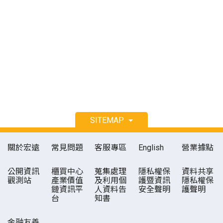
SITEMAP
關於宏遠
常見問題
客服專區
English
營業據點
公開資訊
櫃買中心
蒐集處理
隱私權保
資料共享
觀測站
產業價值
及利用個
護暨資訊
隱私權保
鏈資訊平
人資料告
安全聲明
護聲明
台
知書
金融友善