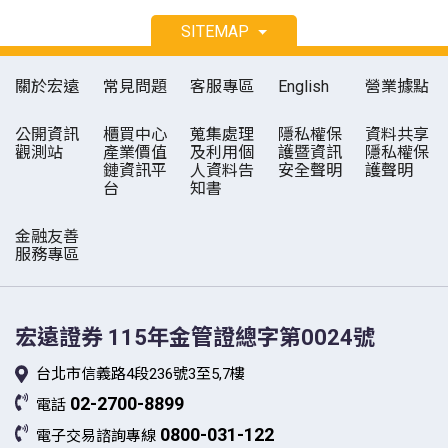
SITEMAP
關於宏遠
常見問題
客服專區
English
營業據點
公開資訊
櫃買中心
蒐集處理
隱私權保
資料共享
觀測站
產業價值
及利用個
護暨資訊
隱私權保
鏈資訊平
人資料告
安全聲明
護聲明
台
知書
金融友善
服務專區
宏遠證券
115年金管證總字第0024號
台北市信義路4段236號3至5,7樓
02-2700-8899
電話
0800-031-122
電子交易諮詢專線