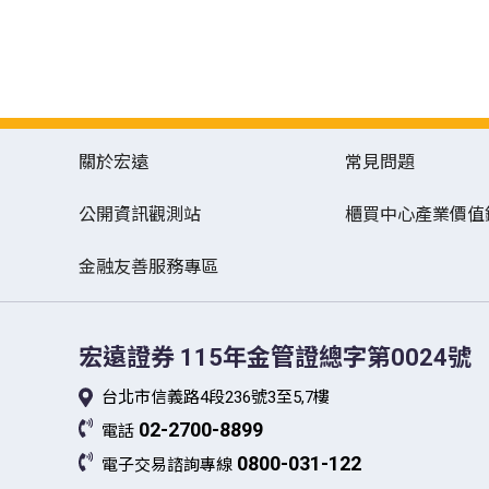
關於宏遠
常見問題
公開資訊觀測站
櫃買中心產業價值
金融友善服務專區
宏遠證券
115年金管證總字第0024號
台北市信義路4段236號3至5,7樓
02-2700-8899
電話
0800-031-122
電子交易諮詢專線