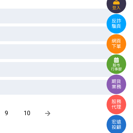
登入
反詐
騙頁
網頁
下單
股市
行事曆
期貨
業務
股務
代理
9
10
宏遠
投顧