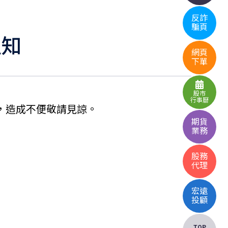
反詐
騙頁
通知
網頁
下單
股市
行事曆
能使用，造成不便敬請見諒。
期貨
業務
股務
代理
宏遠
投顧
TOP