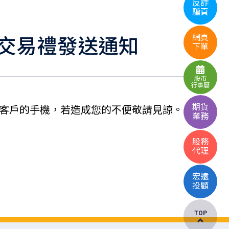
反詐
騙頁
次交易禮發送通知
網頁
下單
股市
行事曆
期貨
發送至客戶的手機，若造成您的不便敬請見諒。
業務
股務
代理
宏遠
投顧
TOP