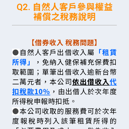
Q2. 自然人客戶參與權益
補償之稅務說明
【借券收入 稅務問題】
自然人客戶出借收入屬
「租賃
⚫
所得」
，免納入健保補充保費扣
取範圍；單筆出借收入逾新台幣
二萬元者，本公司
依出借收入
代
扣稅款
10%
，由出借人於次年度
所得稅申報時扣抵。
本公司收取的服務費可於次年
⚫
度報稅時列入該筆租賃所得的