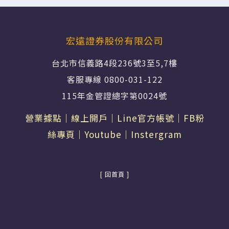
宏遠證券股份有限公司
台北市信義路4段236號3至5,7樓
客服專線 0800-031-122
115年金管證總字第0024號
營業據點
｜
線上開戶
｜
Line官方帳號
｜
FB粉
絲專頁
｜
Youtube
｜
Instergram
[ 回首頁 ]