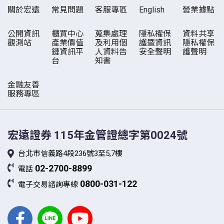
關於宏遠
常見問題
客服專區
English
營業據點
公開資訊
櫃買中心
蒐集處理
隱私權保
資料共享
觀測站
產業價值
及利用個
護暨資訊
隱私權保
鏈資訊平
人資料告
安全聲明
護聲明
台
知書
金融友善
服務專區
宏遠證券
115年金管證總字第0024號
台北市信義路4段236號3至5,7樓
02-2700-8899
電話
0800-031-122
電子交易諮詢專線